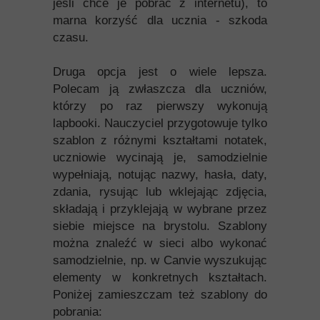
jeśli chce je pobrać z internetu), to
marna korzyść dla ucznia - szkoda
czasu.
Druga opcja jest o wiele lepsza.
Polecam ją zwłaszcza dla uczniów,
którzy po raz pierwszy wykonują
lapbooki. Nauczyciel przygotowuje tylko
szablon z różnymi kształtami notatek,
uczniowie wycinają je, samodzielnie
wypełniają, notując nazwy, hasła, daty,
zdania, rysując lub wklejając zdjęcia,
składają i przyklejają w wybrane przez
siebie miejsce na brystolu. Szablony
można znaleźć w sieci albo wykonać
samodzielnie, np. w Canvie wyszukując
elementy w konkretnych kształtach.
Poniżej zamieszczam też szablony do
pobrania: