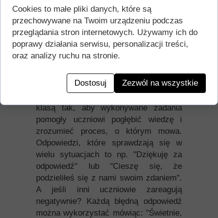
Równie istotna jest nasza reakcja - jeśli
Cookies to małe pliki danych, które są
wyśmiejemy ucznia lub
przechowywane na Twoim urządzeniu podczas
zdeprecjonujemy jego wybór,
przeglądania stron internetowych. Używamy ich do
prawodpodobnie więcej się przed nami
poprawy działania serwisu, personalizacji treści,
nie otworzy. Jak więc mamy zachować
oraz analizy ruchu na stronie.
się widząc brak wiedzy naszego
podopiecznego? Podziękować za
Dostosuj
Zezwól na wszystkie
odpowiedź, zapamiętać i uwzględnić to
przy planowaniu kolejnych działań z
klasą tak, aby wykonywane zadania
pomogły uczniowi pogłębić wiedzę i
zrozumieć proces, o którym mowa.
Odpowiedzi, które sprawdzają się w
wielu sytuacjach to np. "Dziękuję za
odpowiedź" lub "Cieszę się, że
podzieliłeś się z nami swoim zdaniem".
A jeśli inni uczniowie zareagują
negatywnie? Każdą błędną odpowiedź
można wykorzystać mówiąc: "Świetnie,